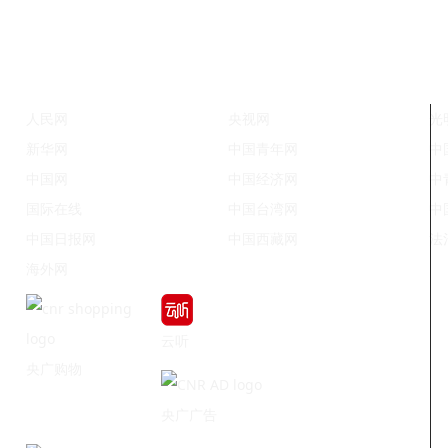
人民网
央视网
光
新华网
中国青年网
中
中国网
中国经济网
中
国际在线
中国台湾网
中
中国日报网
中国西藏网
法
海外网
云听
央广购物
央广广告