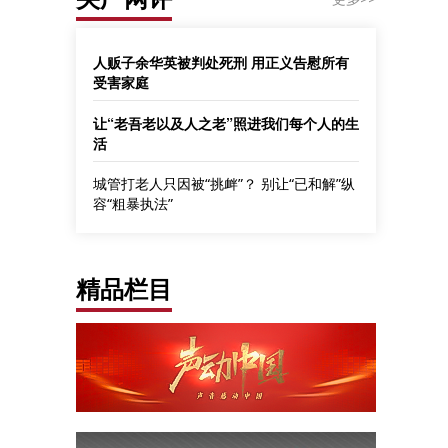
人贩子余华英被判处死刑 用正义告慰所有
受害家庭
让“老吾老以及人之老”照进我们每个人的生
活
城管打老人只因被“挑衅”？ 别让“已和解”纵
容“粗暴执法”
精品栏目