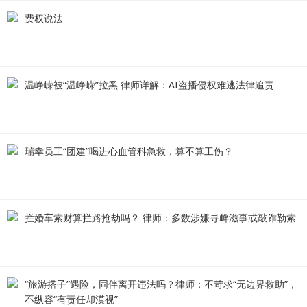
费权说法
温峥嵘被“温峥嵘”拉黑 律师详解：AI盗播侵权难逃法律追责
瑞幸员工“团建”喝进心血管科急救，算不算工伤？
拦婚车索财算拦路抢劫吗？ 律师：多数涉嫌寻衅滋事或敲诈勒索
“旅游搭子”遇险，同伴离开违法吗？律师：不苛求“无边界救助”，
不纵容“有责任却漠视”